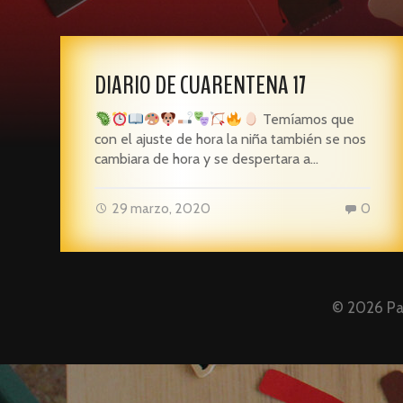
DIARIO DE CUARENTENA 17
Temíamos que
con el ajuste de hora la niña también se nos
cambiara de hora y se despertara a…
29 marzo, 2020
0
© 2026
Pa