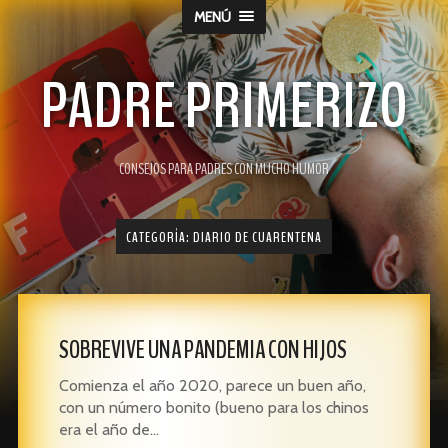
MENÚ
PADRE PRIMERIZO
CONSEJOS PARA PADRES CON MUCHO HUMOR
CATEGORÍA:
DIARIO DE CUARENTENA
SOBREVIVE UNA PANDEMIA CON HIJOS
Comienza el año 2020, parece un buen año,
con un número bonito (bueno para los chinos
era el año de…