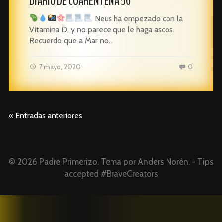
DIARIO DE CUARENTENA 56
Neus ha empezado con la
Vitamina D, y no parece que le haga ascos.
Recuerdo que a Mar no…
7 mayo, 2020
0
« Entradas anteriores
© 2026
Padre Primerizo
. Tema por
Anders Norén
. - Tips
accepted #BraveCreators