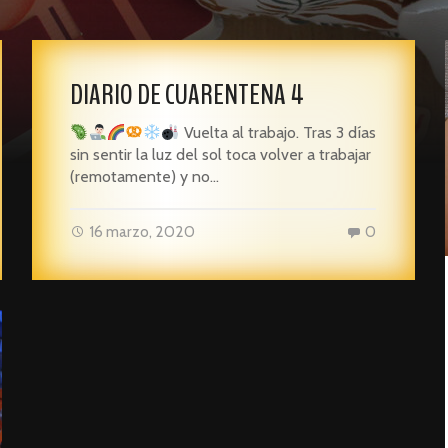
DIARIO DE CUARENTENA 4
Vuelta al trabajo. Tras 3 días
sin sentir la luz del sol toca volver a trabajar
(remotamente) y no…
16 marzo, 2020
0