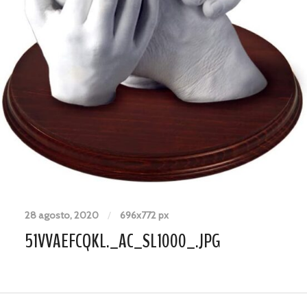
28 agosto, 2020
/
696
x
772 px
51VVAEFCQKL._AC_SL1000_.JPG