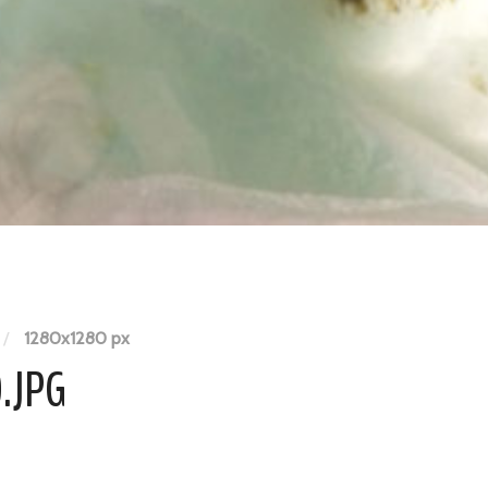
/
1280
x
1280 px
.JPG