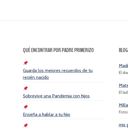
QUÉ ENCONTRAR POR PADRE PRIMERIZO
BLOG
Madr
Guarda los mejores recuerdos de tu
El di
recién nacido
Mate
El la
Sobrevive una Pandemia con hijos
Mill
Foto
Enseña a hablar a tu hijo
mis 