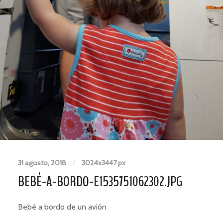
31 agosto, 2018
/
3024
x
3447 px
BEBÉ-A-BORDO-E1535751062302.JPG
Bebé a bordo de un avión