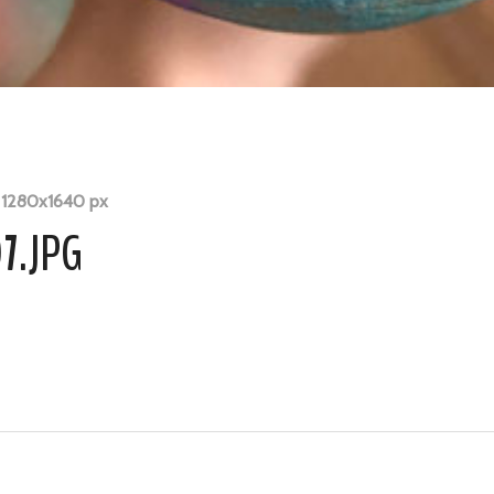
1280
x
1640 px
7.JPG