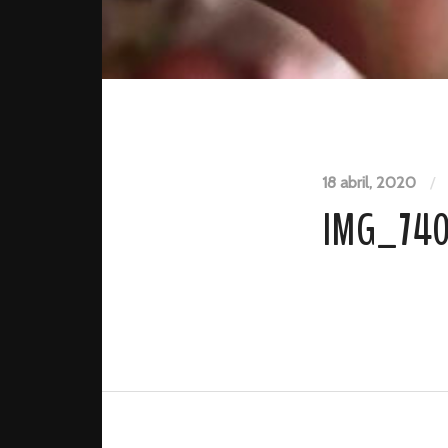
18 abril, 2020
/
IMG_740