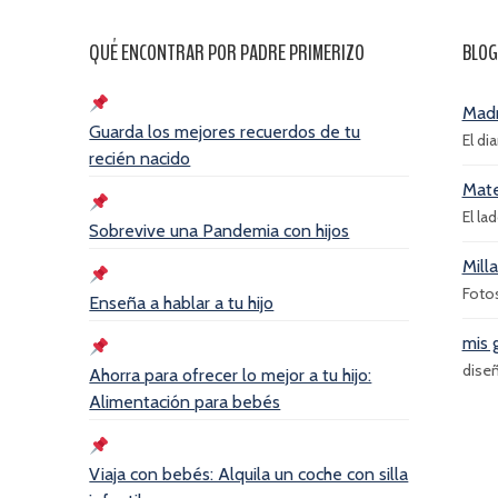
QUÉ ENCONTRAR POR PADRE PRIMERIZO
BLOG
Madr
Guarda los mejores recuerdos de tu
El di
recién nacido
Mate
El la
Sobrevive una Pandemia con hijos
Mill
Foto
Enseña a hablar a tu hijo
mis 
diseñ
Ahorra para ofrecer lo mejor a tu hijo:
Alimentación para bebés
Viaja con bebés: Alquila un coche con silla