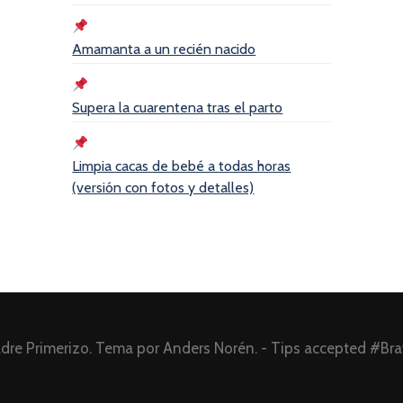
Amamanta a un recién nacido
Supera la cuarentena tras el parto
Limpia cacas de bebé a todas horas
(versión con fotos y detalles)
dre Primerizo
. Tema por
Anders Norén
. - Tips accepted #Br